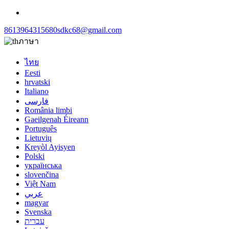
8613964315680
sdkc68@gmail.com
ภาษา
ไทย
Eesti
hrvatski
Italiano
فارسی
România limbi
Gaeilgenah Éireann
Português
Lietuvių
Kreyòl Ayisyen
Polski
українська
slovenčina
Việt Nam
عربي
magyar
Svenska
עברית