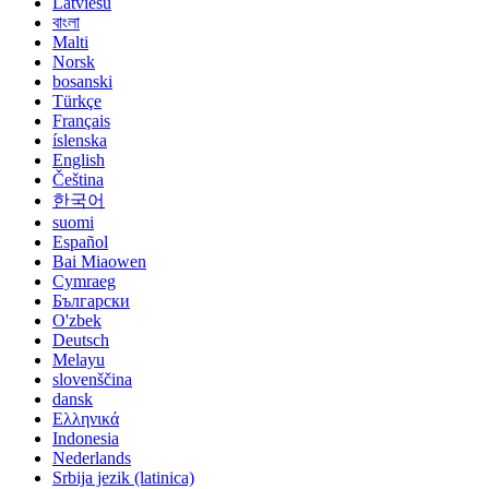
Latviešu
বাংলা
Malti
Norsk
bosanski
Türkçe
Français
íslenska
English
Čeština
한국어
suomi
Español
Bai Miaowen
Cymraeg
Български
O'zbek
Deutsch
Melayu
slovenščina
dansk
Ελληνικά
Indonesia
Nederlands
Srbija jezik (latinica)